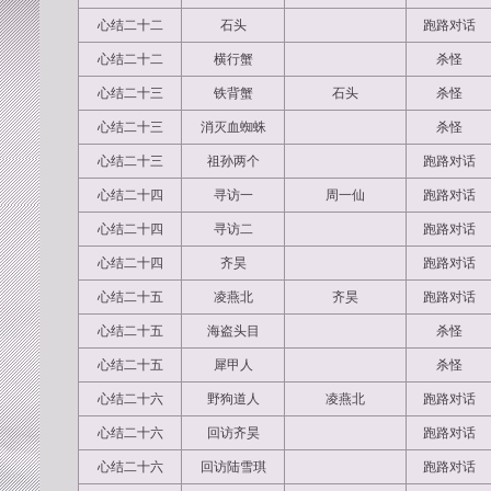
心结二十二
石头
跑路对话
心结二十二
横行蟹
杀怪
心结二十三
铁背蟹
石头
杀怪
心结二十三
消灭血蜘蛛
杀怪
心结二十三
祖孙两个
跑路对话
心结二十四
寻访一
周一仙
跑路对话
心结二十四
寻访二
跑路对话
心结二十四
齐昊
跑路对话
心结二十五
凌燕北
齐昊
跑路对话
心结二十五
海盗头目
杀怪
心结二十五
犀甲人
杀怪
心结二十六
野狗道人
凌燕北
跑路对话
心结二十六
回访齐昊
跑路对话
心结二十六
回访陆雪琪
跑路对话