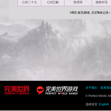
心结二十七
心结已解
陆雪琪
跑路对话
9
/
9
页;每页
20
条; 共
178
条记录.
‹
关于我们
联系我
© Perfect World. A
选择语言:
English