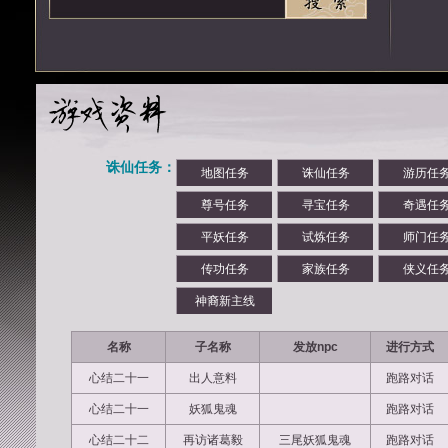
诛仙任务：
地图任务
诛仙任务
游历任
尊号任务
寻宝任务
奇遇任
平妖任务
试炼任务
师门任
传功任务
家族任务
侠义任
神裔新主线
名称
子名称
发放npc
进行方式
心结二十一
出人意料
跑路对话
心结二十一
妖狐鬼魂
跑路对话
心结二十二
再访诸葛毅
三尾妖狐鬼魂
跑路对话