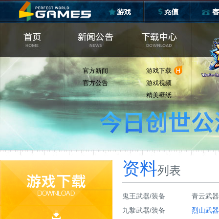
官方新闻
游戏下载
官方公告
游戏视频
精美壁纸
资料
列表
鬼王武器/装备
青云武器
九黎武器/装备
烈山武器