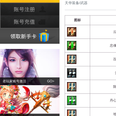
天华装备/武器
图标
忠
老玩家账号激活
GO>
丹