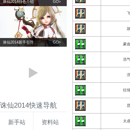
诛仙2014特色介绍
GO>
诛仙2014新手引导
GO>
豪
浩
狂
诛仙2014快速导航
太
新手站
资料站