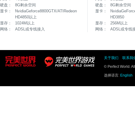
硬盘：
8G剩余空间
硬盘：
8G剩余空间
显卡：
NvidiaGeforce8800GTX/ATIRedeon
显卡：
NvidiaGeFor
HD4850以上
HD3850
显存：
1024M以上
显存：
256M以上
网络：
ADSL或专线接入
网络：
ADSL或专线
关于我们
联系我
© Perfect World. A
选择语言:
English