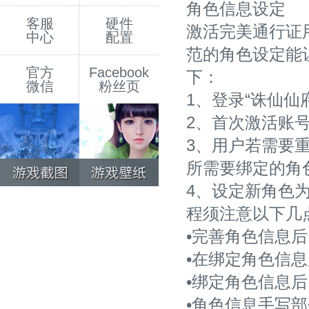
角色信息设定
客服
硬件
激活完美通行证
中心
配置
范的角色设定能
官方
Facebook
下：
微信
粉丝页
1、登录“诛仙仙
2、首次激活账
3、用户若需要
所需要绑定的角色
4、设定新角色
程须注意以下几
•完善角色信息
•在绑定角色信
•绑定角色信息
•角色信息手写