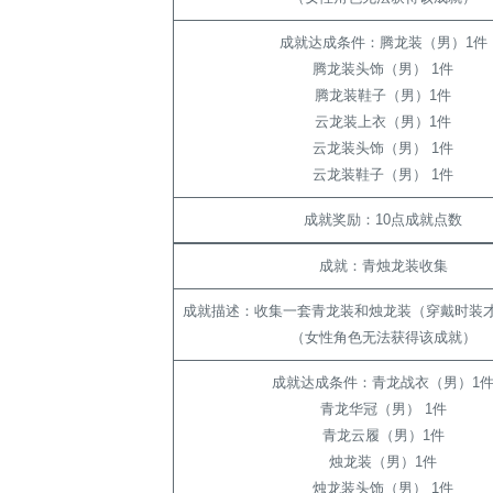
成就达成条件：腾龙装（男）1件
腾龙装头饰（男） 1件
腾龙装鞋子（男）1件
云龙装上衣（男）1件
云龙装头饰（男） 1件
云龙装鞋子（男） 1件
成就奖励：10点成就点数
成就：青烛龙装收集
成就描述：收集一套青龙装和烛龙装（穿戴时装
（女性角色无法获得该成就）
成就达成条件：青龙战衣（男）1
青龙华冠（男） 1件
青龙云履（男）1件
烛龙装（男）1件
烛龙装头饰（男） 1件