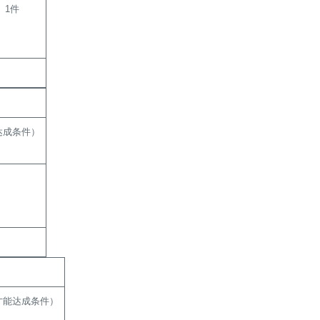
）1件
达成条件）
才能达成条件）