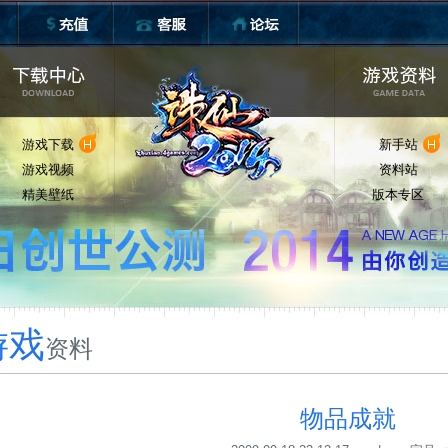
游戏下载
新手站
游戏视频
资料站
精美壁纸
版本专区
游戏
资料
物品成就