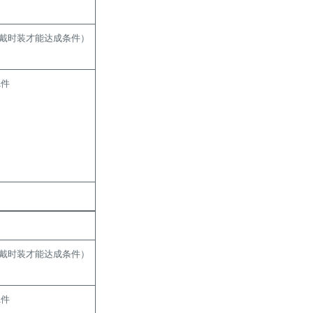
戴时装才能达成条件）
1件
戴时装才能达成条件）
1件