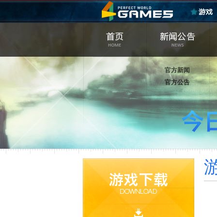
官方新闻
官方公告