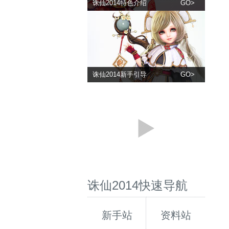
诛仙2014特色介绍
GO>
诛仙2014新手引导
GO>
诛仙2014快速导航
新手站
资料站