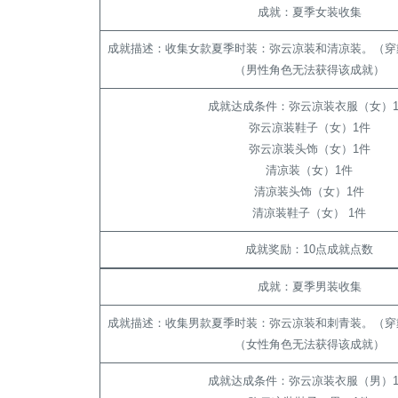
成就：夏季女装收集
成就描述：收集女款夏季时装：弥云凉装和清凉装。（穿
（男性角色无法获得该成就）
成就达成条件：弥云凉装衣服（女）
弥云凉装鞋子（女）1件
弥云凉装头饰（女）1件
清凉装（女）1件
清凉装头饰（女）1件
清凉装鞋子（女） 1件
成就奖励：10点成就点数
成就：夏季男装收集
成就描述：收集男款夏季时装：弥云凉装和刺青装。（穿
（女性角色无法获得该成就）
成就达成条件：弥云凉装衣服（男）