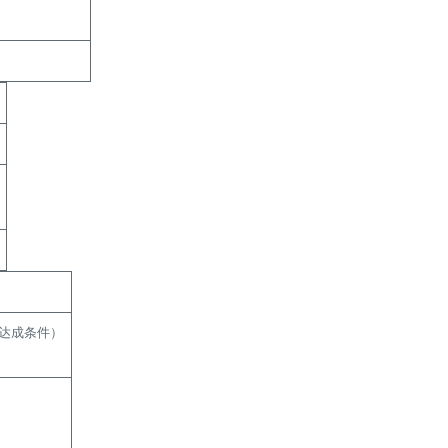
达成条件）