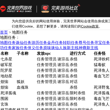
为向您提供良好的网站使用体验，完美世界网站会使用自身或第
Cookie
Cookie
们使用
。若想了解更多，请阅读我们的
政策
。
首页
> 地图任务
地图任务：
地图任务
诛仙任务
游历任务
金丹任务
转职任务
尊号任务
寻宝任务
功任务
家族任务
侠义任务
原味诛仙
人族新主线
神裔新主线
名称
子名称
发放npc
进行方式
任务怪
七杀星
任务管理员 谢宗岳
杀怪
死泽铁鳄
破军星
任务管理员 谢宗岳
杀怪
猛毒蚁
陀罗星
任务管理员 谢宗岳
杀怪
死泽鱼人
地劫星
任务管理员 谢宗岳
杀怪
毒血飞芒
烦恼
狐妖
任务管理员 谢宗岳
对话
烦恼
血魂珠
杀怪
死泽野鬼
死泽孤魂
任务管理员 谢宗岳
限时杀怪
死泽孤魂
围困
任务管理员 谢宗岳
限时杀怪
毒血飞芒
玄珠
任务管理员 谢宗岳
杀怪
死泽鱼人
桃花瘴气
桃花谷
任务管理员 谢宗岳
到达指定地点