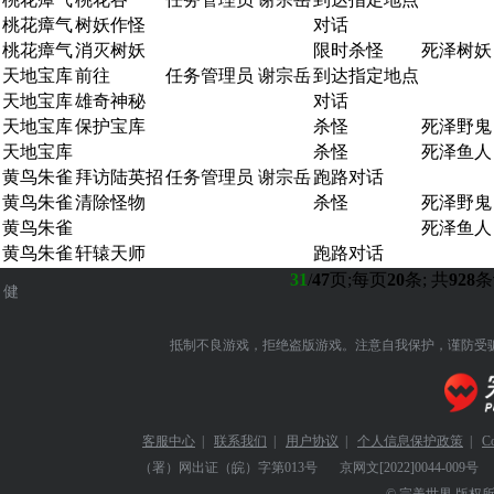
桃花瘴气
树妖作怪
对话
桃花瘴气
消灭树妖
限时杀怪
死泽树妖
天地宝库
前往
任务管理员 谢宗岳
到达指定地点
天地宝库
雄奇神秘
对话
天地宝库
保护宝库
杀怪
死泽野鬼
天地宝库
杀怪
死泽鱼人
黄鸟朱雀
拜访陆英招
任务管理员 谢宗岳
跑路对话
黄鸟朱雀
清除怪物
杀怪
死泽野鬼
黄鸟朱雀
死泽鱼人
黄鸟朱雀
轩辕天师
跑路对话
31
/
47
页;每页
20
条; 共
928
条
健
抵制不良游戏，拒绝盗版游戏。注意自我保护，谨防受
客服中心
|
联系我们
|
用户协议
|
个人信息保护政策
|
C
（署）网出证（皖）字第013号
京网文
[2022]0044-009号
© 完美世界 版权所有 Perf